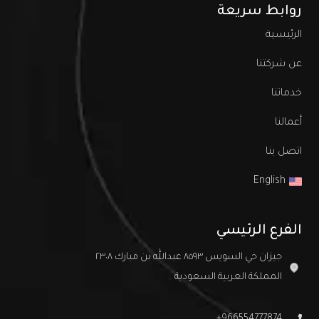
روابط سريعة
الرئيسية
عن شركتنا
خدماتنا
أعمالنا
اتصل بنا
English
الفرع الرئيسي
جيزان حي السويس ٨٥٩٣ عبدالله بن مبارك ٢٣٠٨
المملكة العربية السعودية
966554777874+