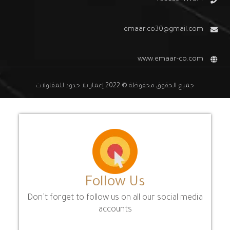
emaar.co30@gmail.com
www.emaar-co.com
جميع الحقوق محفوظة © 2022 إعمار بلا حدود للمقاولات
Follow Us
Don’t forget to follow us on all our social media
accounts