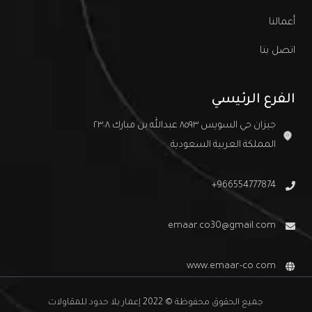
أعمالنا
اتصل بنا
الفرع الرئيسي
جيزان حي السويس ٨٥٩٣ عبدالله بن مبارك ٢٣٠٨
المملكة العربية السعودية
966554777874+
emaar.co30@gmail.com
www.emaar-co.com
جميع الحقوق محفوظة © 2022 إعمار بلا حدود للمقاولات