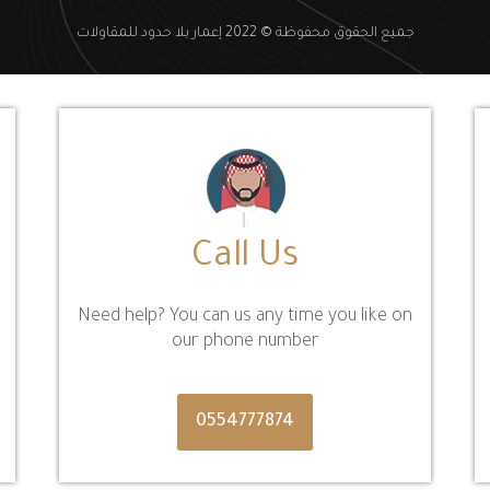
جميع الحقوق محفوظة © 2022 إعمار بلا حدود للمقاولات
Call Us
Need help? You can us any time you like on
our phone number
0554777874