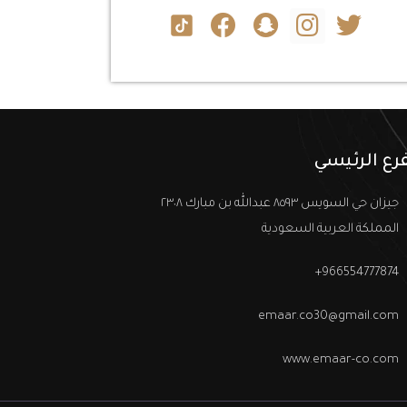
فرع الرئيسي
جيزان حي السويس ٨٥٩٣ عبدالله بن مبارك ٢٣٠٨
المملكة العربية السعودية
966554777874+
emaar.co30@gmail.com
www.emaar-co.com