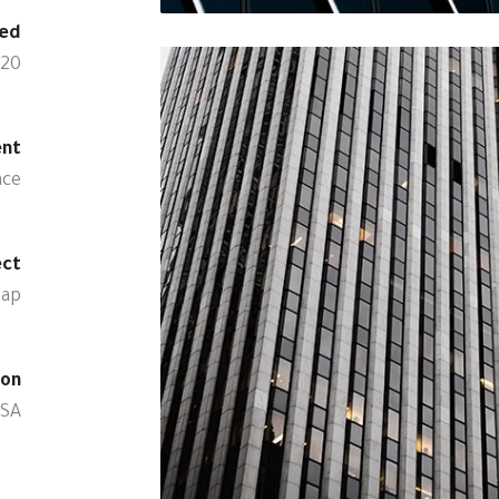
ed:
020
nt:
ace
ct:
rap
on:
USA