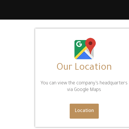
Our Location
You can view the company’s headquarters
via Google Maps
Location