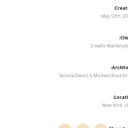
Creat
May 12th, 2
Clie
Envato Marketpl
Archite
Serena Davitz & Michael Bootzt
Locati
New York, 