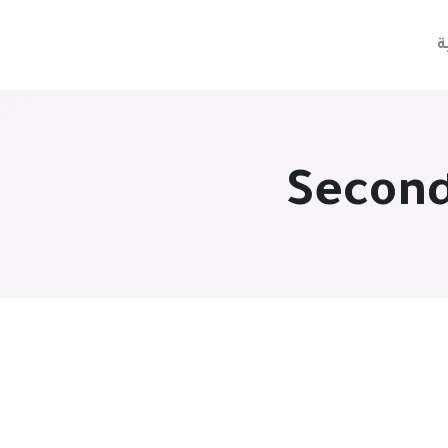
ة
Second