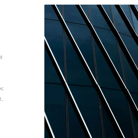
nt
ec
t,