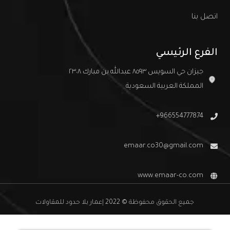
اتصل بنا
الفرع الرئيسي
جيزان حي السويس ٨٥٩٣ عبدالله بن مبارك ٢٣٠٨
المملكة العربية السعودية
966554777874+
emaar.co30@gmail.com
www.emaar-co.com
جميع الحقوق محفوظة © 2022 إعمار بلا حدود للمقاولات