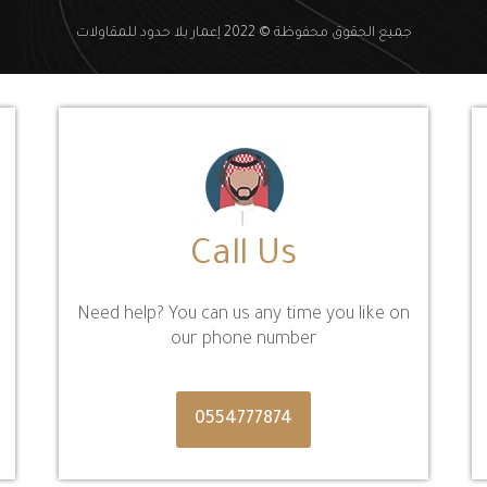
جميع الحقوق محفوظة © 2022 إعمار بلا حدود للمقاولات
Call Us
Need help? You can us any time you like on
our phone number
0554777874