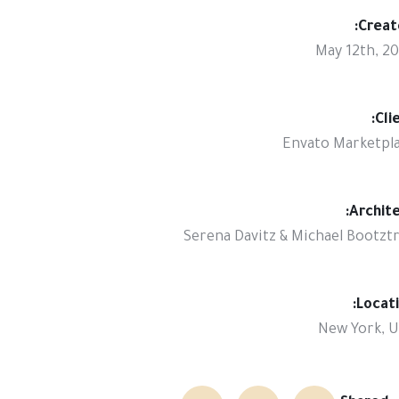
Creat
May 12th, 2
Clie
Envato Marketpl
Archite
Serena Davitz & Michael Bootzt
Locati
New York, 