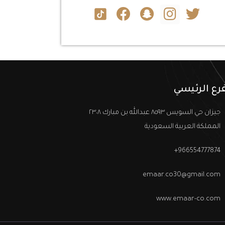
فرع الرئيسي
جيزان حي السويس ٨٥٩٣ عبدالله بن مبارك ٢٣٠٨
المملكة العربية السعودية
966554777874+
emaar.co30@gmail.com
www.emaar-co.com