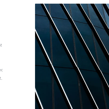
nt
ec
t,