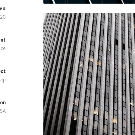
ed:
020
nt:
ace
ct:
rap
on:
USA