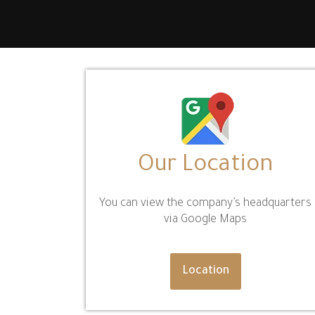
Our Location
You can view the company’s headquarters
via Google Maps
Location