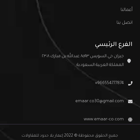
أعمالنا
اتصل بنا
الفرع الرئيسي
جيزان حي السويس ٨٥٩٣ عبدالله بن مبارك ٢٣٠٨
المملكة العربية السعودية
966554777874+
emaar.co30@gmail.com
www.emaar-co.com
جميع الحقوق محفوظة © 2022 إعمار بلا حدود للمقاولات