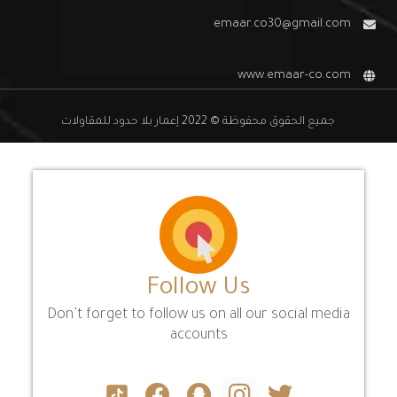
emaar.co30@gmail.com
www.emaar-co.com
جميع الحقوق محفوظة © 2022 إعمار بلا حدود للمقاولات
Follow Us
Don’t forget to follow us on all our social media
accounts