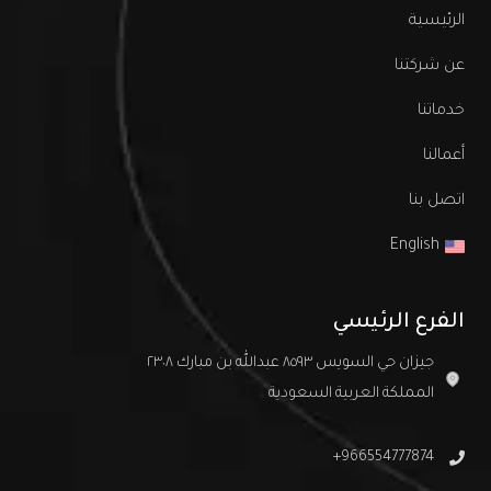
الرئيسية
عن شركتنا
خدماتنا
أعمالنا
اتصل بنا
English
الفرع الرئيسي
جيزان حي السويس ٨٥٩٣ عبدالله بن مبارك ٢٣٠٨
المملكة العربية السعودية
966554777874+