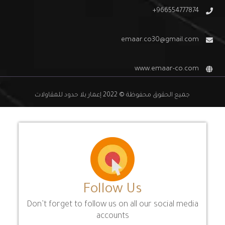
966554777874+
emaar.co30@gmail.com
www.emaar-co.com
جميع الحقوق محفوظة © 2022 إعمار بلا حدود للمقاولات
Follow Us
Don’t forget to follow us on all our social media
accounts