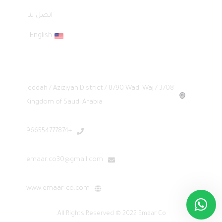
اتصل بنا
English
Headquarters
Jeddah / Aziziyah District / 8790 Wadi Waj / 3708
Kingdom of Saudi Arabia
+966554777874
emaar.co30@gmail.com
www.emaar-co.com
All Rights Reserved © 2022 Emaar Co.