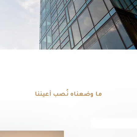
ما وضعناه نُصب أعيننا